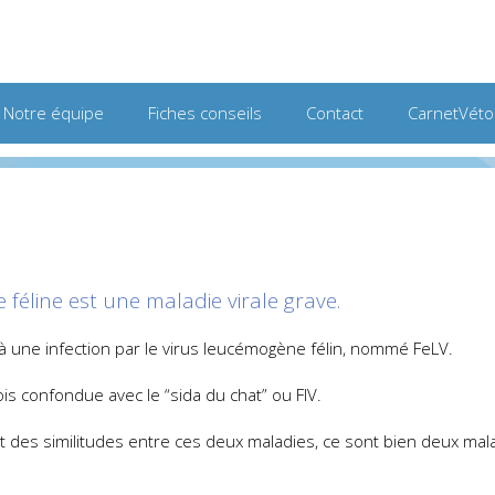
Notre équipe
Fiches conseils
Contact
CarnetVéto
 féline est une maladie virale grave.
 à une infection par le virus leucémogène félin, nommé FeLV.
ois confondue avec le “sida du chat” ou FIV.
 ait des similitudes entre ces deux maladies, ce sont bien deux mala