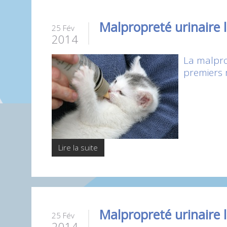
Malpropreté urinaire 
25 Fév
2014
La malpro
premiers m
Lire la suite
Malpropreté urinaire 
25 Fév
2014