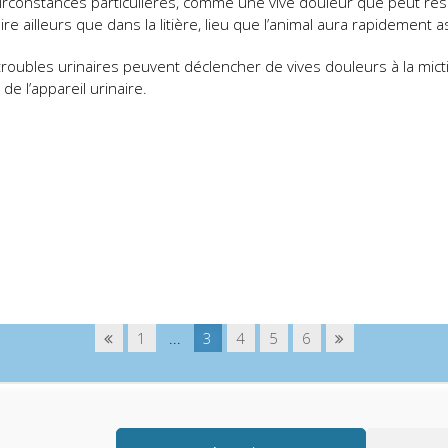
circonstances particulières, comme une vive douleur que peut resse
aire ailleurs que dans la litière, lieu que l’animal aura rapidement 
roubles urinaires peuvent déclencher de vives douleurs à la mictio
e l’appareil urinaire.
1
...
3
4
5
6