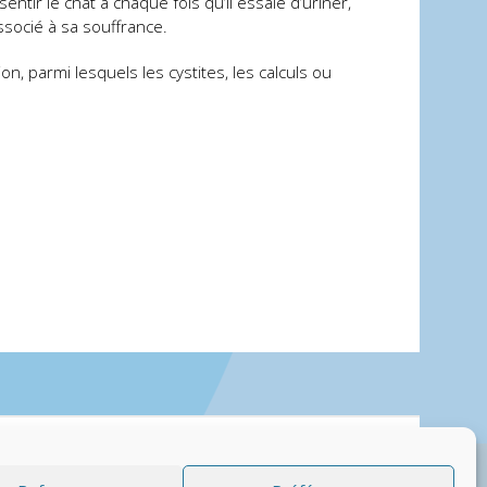
ntir le chat à chaque fois qu’il essaie d’uriner,
associé à sa souffrance.
n, parmi lesquels les cystites, les calculs ou