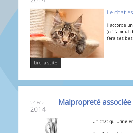
Le chat es
Il accorde u
(où l’animal 
fera ses bes
Lire la suite
Malpropreté associée 
24 Fév
2014
Un chat qui urine e