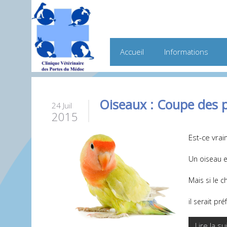
Accueil
Informations
Oiseaux : Coupe des p
24 Juil
2015
Est-ce vra
Un oiseau e
Mais si le c
il serait pr
Lire la su