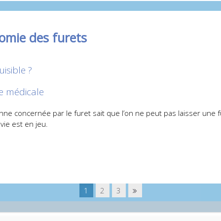
tomie des furets
uisible ?
ve médicale
ne concernée par le furet sait que l’on ne peut pas laisser une 
vie est en jeu.
1
2
3