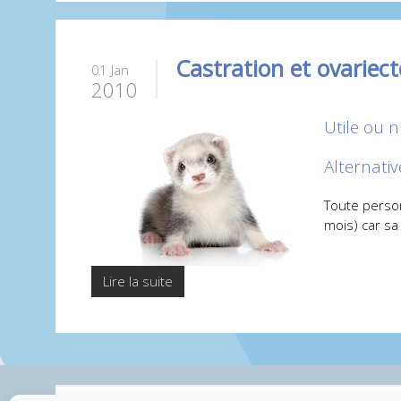
Castration et ovariec
01 Jan
2010
Utile ou n
Alternati
Toute person
mois) car sa 
Lire la suite