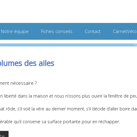
Notre équipe
Fiches conseils
Contact
CarnetVéto
lumes des ailes
iment nécessaire ?
n liberté dans la maison et nous n’osons plus ouvrir la fenêtre de peu
hat rôde, s’il voit la vitre au dernier moment, s’il décide d’aller boire d
éférable qu’il conserve sa surface portante pour en réchapper.
ite