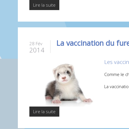
Lire la suite
La vaccination du fur
28 Fév
2014
Les vacci
Comme le chi
La vaccinati
Lire la suite